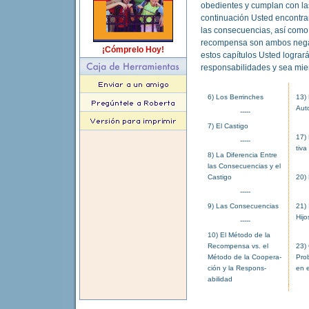
obedientes y cumplan con las
continuación Usted encontrar
las consecuencias, así como 
recompensa son ambos negat
¡Cómprelo Hoy!
estos capítulos Usted logra
responsabilidades y sea miem
6)
Los Berrinches
13)
Auto
-----
7)
El Castigo
17)
-----
tiva
8)
La Diferencia Entre
las Consecuencias y el
Castigo
20)
-----
9)
Las Consecuencias
21)
Hijo
-----
10) El Método de la
Recompensa vs. el
23)
Método de la Coopera-
Pro
ción y la Respons-
en e
abilidad