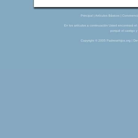
Principal
|
Artículos Básicos
|
Convivenci
En los artículos a continuación Usted encontrará el 
porqué el castigo 
Copyright © 2005 Padresehijos.org | D