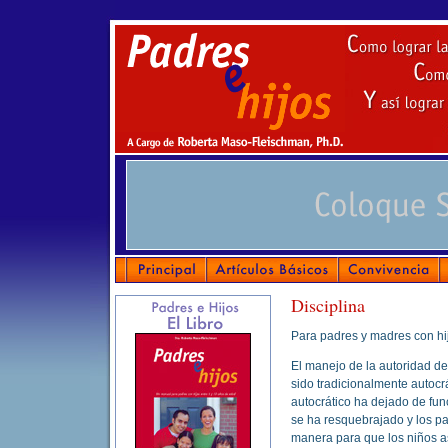
Disciplina
Para padres y madres con hi
El manejo de la autoridad de
sido tradicionalmente autocrá
autocrático ha dejado de fun
se ha resquebrajado y los p
manera para que los niños 